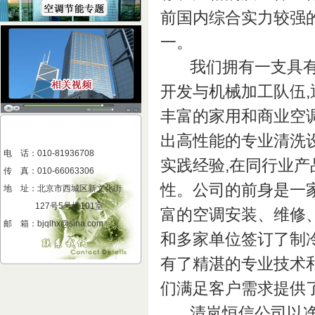
前国内综合实力较强
一。
我们拥有一支具有
开发与机械加工队伍,
丰富的家用和商业空
出高性能的专业清洗
电 话：010-81936708
实践经验,在同行业
传 真
：
010-66063306
性。公司的前身是一
地 址
：
北京市西城区新文化街
127号5号楼101室
富的空调安装、维修、
邮 箱：bjqlhx@sina.com
和多家单位签订了制
有了精湛的专业技术和
们满足客户需求提供
清岚恒信公司以净化