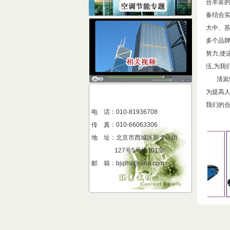
合丰富
备结合
大中、苏
多个品
努力,使
伍,为我
清岚恒
为提高
我们的
电 话：010-81936708
传 真
：
010-66063306
地 址
：
北京市西城区新文化街
127号5号楼101室
邮 箱：bjqlhx@sina.com