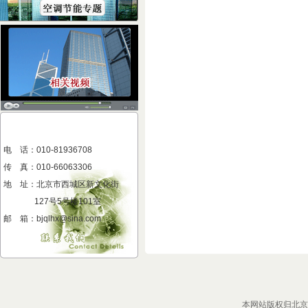
电 话：010-81936708
传 真
：
010-66063306
地 址
：
北京市西城区新文化街
127号5号楼101室
邮 箱：bjqlhx@sina.com
本网站版权归北京