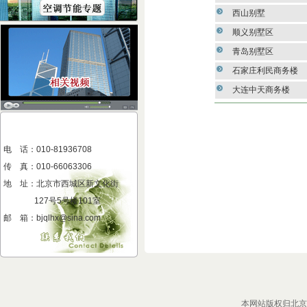
西山别墅
顺义别墅区
青岛别墅区
石家庄利民商务楼
大连中天商务楼
电 话：010-81936708
传 真
：
010-66063306
地 址
：
北京市西城区新文化街
127号5号楼101室
邮 箱：bjqlhx@sina.com
本网站版权归北京