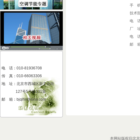
手 机：
技术
电 话：
厂 
电 话：
邮 箱：
电 话：010-81936708
传 真
：
010-66063306
地 址
：
北京市西城区新文化街
127号5号楼101室
邮 箱：bjqlhx@sina.com
本网站版权归北京