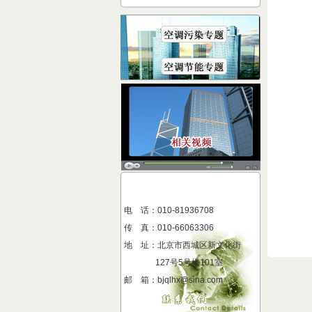
电 话：010-81936708
传 真
：
010-66063306
地 址
：
北京市西城区新文化街
127号5号楼101室
邮 箱：bjqlhx@sina.com