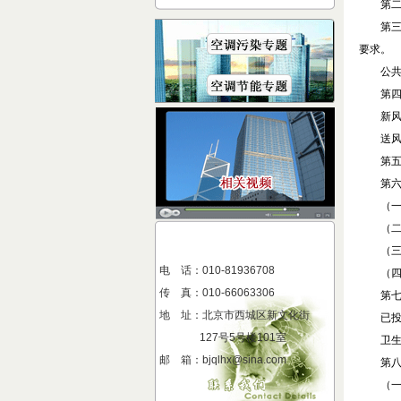
第二
第三
要求。
公共场
第四
新风口
送风口
第五
第六
（一）
（二）
（三）
电 话：010-81936708
（四）
传 真
：
010-66063306
第七
地 址
：
北京市西城区新文化街
已投入
127号5号楼101室
卫生学
邮 箱：bjqlhx@sina.com
第八
（一）