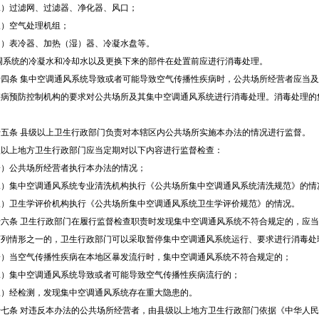
过滤网、过滤器、净化器、风口；
空气处理机组；
表冷器、加热（湿）器、冷凝水盘等。
调系统的冷凝水和冷却水以及更换下来的部件在处置前应进行消毒处理。
四条
集中空调通风系统导致或者可能导致空气传播性疾病时，公共场所经营者应当及
疾病预防控制机构的要求对公共场所及其集中空调通风系统进行消毒处理。消毒处理的
。
五条
县级以上卫生行政部门负责对本辖区内公共场所实施本办法的情况进行监督。
上地方卫生行政部门应当定期对以下内容进行监督检查：
公共场所经营者执行本办法的情况；
集中空调通风系统专业清洗机构执行《公共场所集中空调通风系统清洗规范》的情
卫生学评价机构执行《公共场所集中空调通风系统卫生学评价规范》的情况。
六条
卫生行政部门在履行监督检查职责时发现集中空调通风系统不符合规定的，应当
情形之一的，卫生行政部门可以采取暂停集中空调通风系统运行、要求进行消毒处
当空气传播性疾病在本地区暴发流行时，集中空调通风系统不符合规定的；
集中空调通风系统导致或者可能导致空气传播性疾病流行的；
经检测，发现集中空调通风系统存在重大隐患的。
七条
对违反本办法的公共场所经营者，由县级以上地方卫生行政部门依据《中华人民