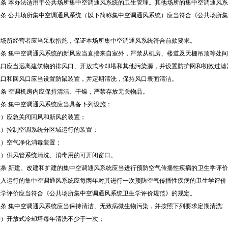
条
本办法适用于公共场所集中空调通风系统的卫生管理。其他场所的集中空调通风系
条
公共场所集中空调通风系统（以下简称集中空调通风系统）应当符合《公共场所集
所经营者应当采取措施，保证本场所集中空调通风系统符合前款要求。
条
集中空调通风系统的新风应当直接来自室外，严禁从机房、楼道及天棚吊顶等处间
应当远离建筑物的排风口、开放式冷却塔和其他污染源，并设置防护网和初效过滤
和回风口应当设置防鼠装置，并定期清洗，保持风口表面清洁。
条
空调机房内应保持清洁、干燥，严禁存放无关物品。
条
集中空调通风系统应当具备下列设施：
应急关闭回风和新风的装置；
控制空调系统分区域运行的装置；
空气净化消毒装置；
供风管系统清洗、消毒用的可开闭窗口。
条
新建、改建和扩建的集中空调通风系统应当进行预防空气传播性疾病的卫生学评价
运行的集中空调通风系统应每两年对其进行一次预防空气传播性疾病的卫生学评价
评价应当符合《公共场所集中空调通风系统卫生学评价规范》的规定。
条
集中空调通风系统应当保持清洁、无致病微生物污染，并按照下列要求定期清洗
:
开放式冷却塔每年清洗不少于一次；