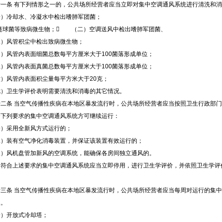
一条
有下列情形之一的，公共场所经营者应当立即对集中空调通风系统进行清洗和消
冷却水、冷凝水中检出嗜肺军团菌；
链球菌等致病微生物；

（二）空调送风中检出嗜肺军团菌、
风管积尘中检出致病微生物；
风管内表面细菌总数每平方厘米大于
100
菌落形成单位；
风管内表面真菌总数每平方厘米大于
100
菌落形成单位；
风管内表面积尘量每平方米大于
20
克；
卫生学评价表明需要清洗和消毒的其它情况。
二条
当空气传播性疾病在本地区暴发流行时，公共场所经营者应当按照卫生行政部门
列要求的集中空调通风系统方可继续运行：
采用全新风方式运行的；
装有空气净化消毒装置，并保证该装置有效运行的；
风机盘管加新风的空调系统，能确保各房间独立通风的。
合上述要求的集中空调通风系统应当立即停用，进行卫生学评价，并依照卫生学评
。
三条
当空气传播性疾病在本地区暴发流行时，公共场所经营者应当每周对运行的集中
换。
开放式冷却塔；