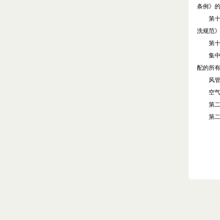
条例》
第十
洗规范
第十
集中空
配的所
风管系
空气传
第二
第二