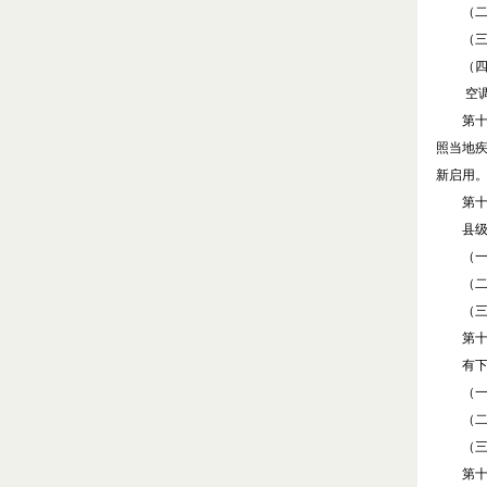
（二）
（三）
（四）
空
第十
照当地
新启用
第十
县级以
（一）
（二）
（三）
第十
有下列
（一）
（二）
（三）
第十