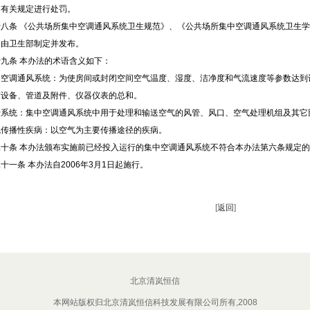
的有关规定进行处罚。
八条
《公共场所集中空调通风系统卫生规范》、《公共场所集中空调通风系统卫生学
》由卫生部制定并发布。
九条
本办法的术语含义如下：
调通风系统：为使房间或封闭空间空气温度、湿度、洁净度和气流速度等参数达到
有设备、管道及附件、仪器仪表的总和。
统：集中空调通风系统中用于处理和输送空气的风管、风口、空气处理机组及其它
播性疾病：以空气为主要传播途径的疾病。
十条
本办法颁布实施前已经投入运行的集中空调通风系统不符合本办法第六条规定的
十一条
本办法自
2006
年
3
月
1
日起施行。
[
返回
]
北京清岚恒信
本网站版权归北京清岚恒信科技发展有限公司所有,2008