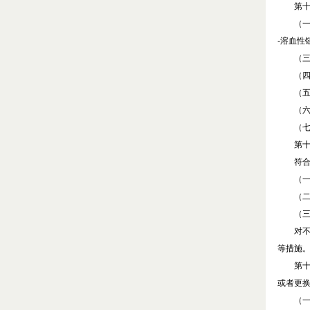
第十
（一）
-
溶血性
（三）
（四）
（五）
（六）
（七）
第十
符合下
（一）
（二）
（三）
对不符
等措施
第十
或者更
（一）