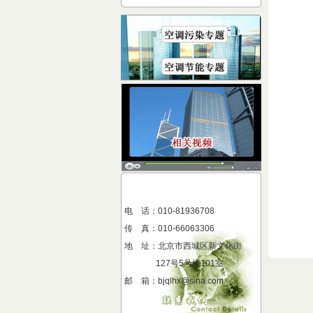
电 话：010-81936708
传 真
：
010-66063306
地 址
：
北京市西城区新文化街
127号5号楼101室
邮 箱：bjqlhx@sina.com