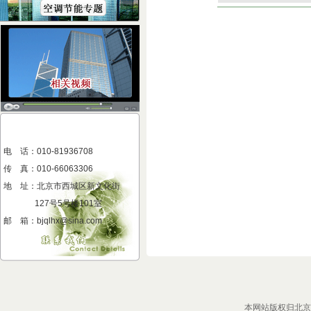
电 话：010-81936708
传 真
：
010-66063306
地 址
：
北京市西城区新文化街
127号5号楼101室
邮 箱：bjqlhx@sina.com
本网站版权归北京