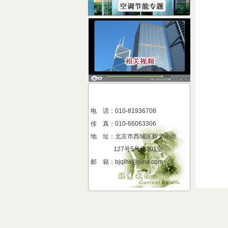
电 话：010-81936708
传 真
：
010-66063306
地 址
：
北京市西城区新文化街
127号5号楼101室
邮 箱：bjqlhx@sina.com