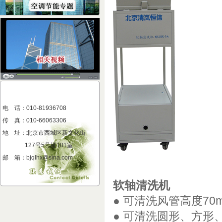
电 话：010-81936708
传 真
：
010-66063306
地 址
：
北京市西城区新文化街
127号5号楼101室
邮 箱：bjqlhx@sina.com
软轴清洗机
● 可清洗风管高度7
● 可清洗圆形、方形